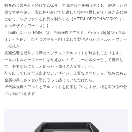
数多の金属を削り続けて20余年。金属の特性を知り尽くし、厳選した最
適な素材を使い、質に拘り続けて研鑽した技術を惜しみ無く注ぎ込む遊
び心で、ワクワクする作品を制作する【METAL DESIGN WORKS（メ
タルデザインワークス）】
『Bottle Opener NMG』は、最高強度のアルミ、A7075（超超ジュラル
ミン）を使い、ひとつの塊から削り出して製作されたボトルオープナー
（栓抜き）
表面処理も通常より厚めのブラックアルマイトが施されております。
一見ボトルオープナーには見えないので、キーホルダーとして携行し
て、必要な時にサッと使ったら周りの人が驚くかも。
削り出しでしか再現出来ないデザイン、上質なクオリティ、塊感のある
金属の美しさをぜひ手に取って感じていただけたら。
※最高強度のアルミとアルマイトを使用していますが、栓を開ける部分
には傷がつきます