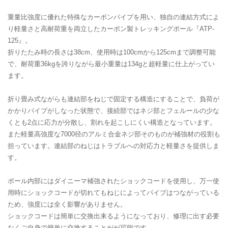
重量比強度に優れた特殊なカーボンパイプを用い、独自の連結方式によ
り軽量さと高耐荷重を両立したカーボン製トレッキングポール『ATP-
125』。
折りたたみ時の長さは38cm、使用時は100cmから125cmまで調整可能
で、耐荷重36kgを誇りながら最小重量は134gと超軽量に仕上がってい
ます。
折り畳み式ながらも連結部をねじで固定する構造にすることで、負荷が
かかりパイプがしなった状態で、接続部ではネジ部とフェルールの少な
くとも2点に応力が分散し、割れを起こしにくい構造となっています。
また軽量高強度な7000径のアルミ合金ネジ部そのものが補強材の役割も
担っています。連結部のねじはトラブルへの対応力と軽量さを提供しま
す。
ポール内部にはダイニーマ補強されたショックコードを使用し、万一使
用時にショックコードが切れてもねじによってパイプはつながっている
ため、強度には全く影響がありません。
ショックコードは簡単に交換出来るようになっており、修理に出す必要
なくご自身で簡単に交換することがが可能です。