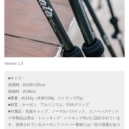
Version 1.0
■サイズ：
使用時：約100-125cm
収納時：約38cm
■重量：約141g（本体/134g、ストラップ/7g）
■材質：カーボン、アルミニウム、EVAグリップ
■付属品：先端キャップ、ノーマルバスケット、スノーバスケット
※本製品は登山・トレッキング・ハイキング向けに設計されていま
す。使用されているカーボンファイバー素材には一定の強度があり