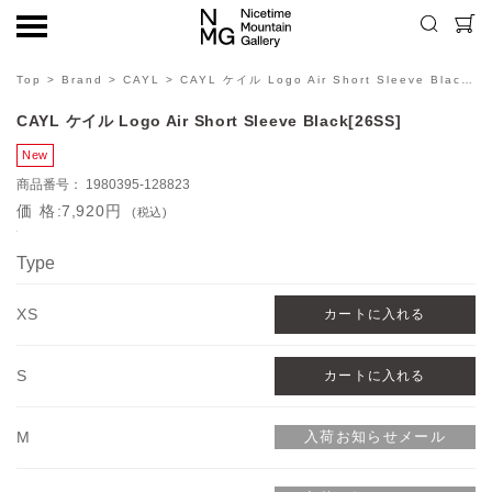
Top
>
Brand
>
CAYL
> CAYL ケイル Logo Air Short Sleeve Black[26SS]
CAYL ケイル Logo Air Short Sleeve Black[26SS]
1980395-128823
価格
7,920円
(税込)
Type
XS
S
M