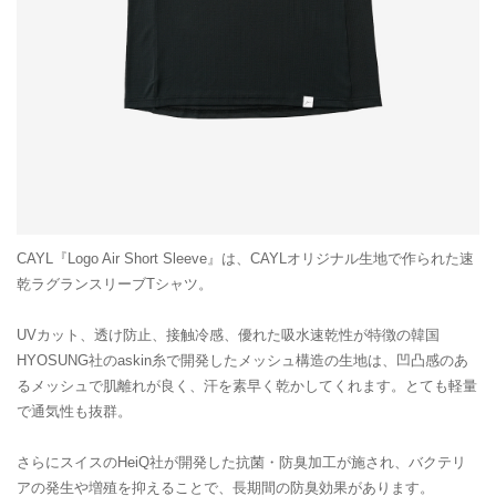
CAYL『Logo Air Short Sleeve』は、CAYLオリジナル生地で作られた速
乾ラグランスリーブTシャツ。
UVカット、透け防止、接触冷感、優れた吸水速乾性が特徴の韓国
HYOSUNG社のaskin糸で開発したメッシュ構造の生地は、凹凸感のあ
るメッシュで肌離れが良く、汗を素早く乾かしてくれます。とても軽量
で通気性も抜群。
さらにスイスのHeiQ社が開発した抗菌・防臭加工が施され、バクテリ
アの発生や増殖を抑えることで、長期間の防臭効果があります。