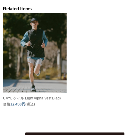
Related Items
CAYL ケイル Light Alpha Vest Black
価格
32,450円
(税込)