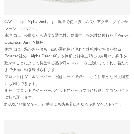
CAYL『Light Alpha Vest』は、軽量で使い勝手の良いアクティブインサ
レーションベスト。
表地には、軽量ながら適度な通気性、防風性、撥水性に優れた「Pertex
Quauntum Air」を採用。
裏地には、温かさを保ち、高い通気性と優れた速乾性で評価を得る
Polartec社の「Alpha Direct 60」を胸部と背中上部にのみ用い、身体を
動かすことによって発生する熱や汗をスムーズに放出してくれ、着たま
まで快適に動き続けられます。
フロントはダブルジッパー、裾はコードで絞れ、さらに細かな温度調整
にも対応できます。
また、フロントのジッパーポケットにパッカブルに収納してコンパクト
に持ち運べます。
約80gと軽量ながら、行動着にも防寒着にもなる便利なベストです。