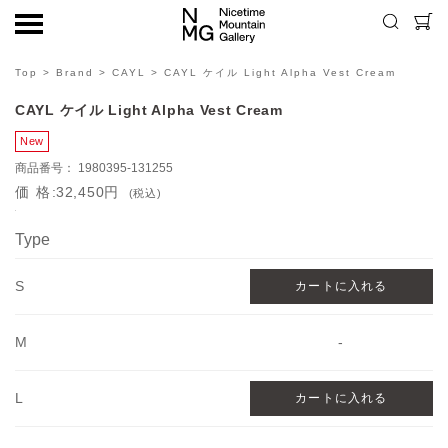
Top
>
Brand
>
CAYL
> CAYL ケイル Light Alpha Vest Cream
CAYL ケイル Light Alpha Vest Cream
1980395-131255
価格
32,450円
(税込)
Type
S
M
-
L