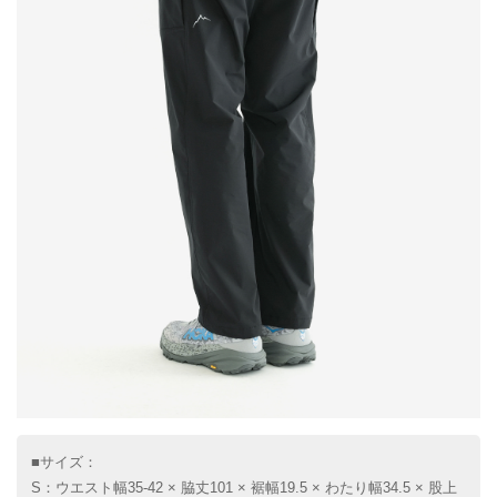
■サイズ：
S：ウエスト幅35-42 × 脇丈101 × 裾幅19.5 × わたり幅34.5 × 股上