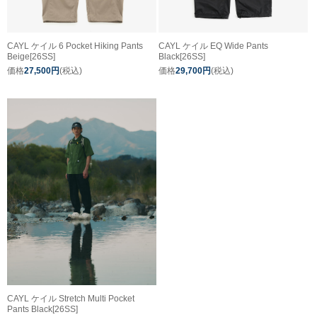
CAYL ケイル 6 Pocket Hiking Pants
CAYL ケイル EQ Wide Pants
Beige[26SS]
Black[26SS]
価格
27,500円
(税込)
価格
29,700円
(税込)
CAYL ケイル Stretch Multi Pocket
Pants Black[26SS]