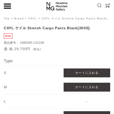
Top
>
Brand
>
CAYL
> CAYL ケイル Stretch Cargo Pants Black[26SS]
CAYL ケイル Stretch Cargo Pants Black[26SS]
1980395-132108
価格
29,700円
(税込)
Type
S
M
L
-