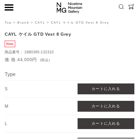
Top
>
Brand
>
CAYL
> CAYL ケイル GTD Vest 8 Grey
CAYL ケイル GTD Vest 8 Grey
1980395-132310
価格
44,000円
(税込)
Type
S
M
L