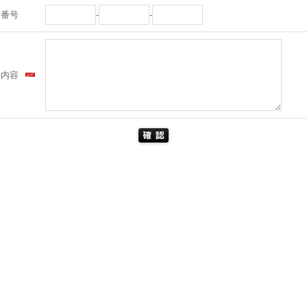
話番号
-
-
せ内容