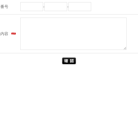
話番号
-
-
せ内容