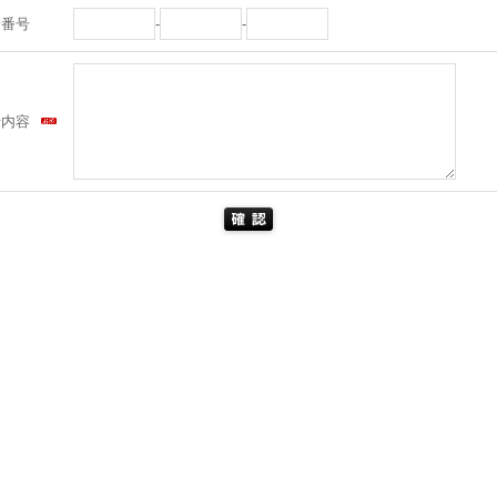
話番号
-
-
せ内容