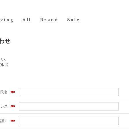
iving
All
Brand
Sale
わせ
さい。
 ゲルズ
氏名
ドレス
確認）