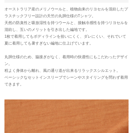
オーストラリア産のメリノウールと、植物由来のリヨセルを混紡したプ
ラスチックフリー設計の天竺の丸胴仕様のTシャツ。
天然の防臭性と吸放湿性を持つウールと、接触冷感性を持つリヨセルを
混紡し、互いのメリットを引き出した編地です。
1枚で着用してもボディラインを拾いにくく、ダレにくい、それでいて
夏に着用しても暑すぎない編地に仕上げています。
丸胴仕様のため、脇接ぎがなく、着用時の快適性にもこだわったデザイ
ン。
程よく身体から離れ、風の通り道が出来るリラックスシルエット。
ベーシックなセットインスリーブでシーンやスタイリングを問わず着用
できます。