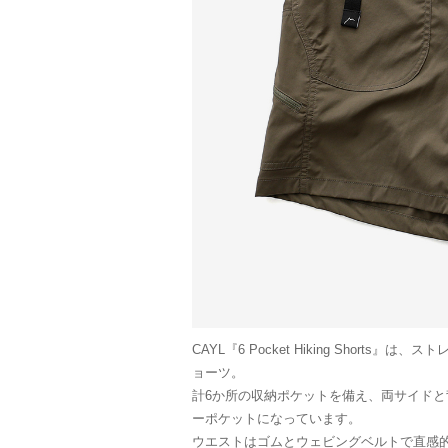
CAYL『6 Pocket Hiking Shor
ョーツ。
計6か所の収納ポケットを備え、両サイド
ーポケットになっています。
ウエストはゴムとウェビングベルトで直感