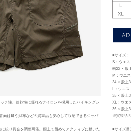
L
XL
■サイズ：
S：ウエスト幅
幅33 × 股
M：ウエスト幅
34 × 股上
L：ウエスト幅
35 × 股上
ts』は、ストレッチ性、速乾性に優れるナイロンを採用したハイキングシ
XL：ウエスト
36 × 股上
と背面は鍵や財布などの貴重品も安心して収納できるジッパ
※実製品
的に絞り具合を調整可能。腰上で留めてアクティブに動いた
■サイズ目