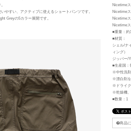
り。
Niceti
使いやすい、アクティブに使えるショートパンツです。
Niceti
Light Greyの5カラー展開です。
Niceti
Niceti
■重量：約
■材質：
シェル/ナ
ィング）
ジッパー/Y
■生産国：
※中性洗
※漂白剤
※ドライ
※乾燥機
■数量：1