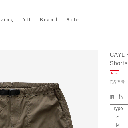
iving
All
Brand
Sale
CAYL 
Shorts
商品番号 19
価格
Type
S
M