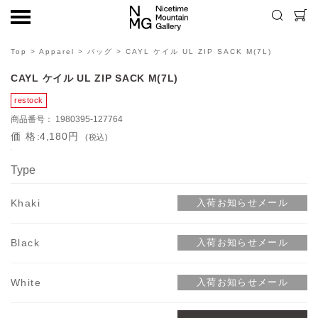
Top
>
Apparel
>
バッグ
> CAYL ケイル UL ZIP SACK M(7L)
CAYL ケイル UL ZIP SACK M(7L)
1980395-127764
価格
4,180円
(税込)
Type
Khaki
Black
White