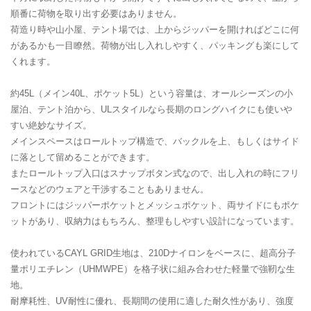
順番に荷物を取り出す必要はありません。
荷造り時や山小屋、テント場では、上からジッパーを開ければどこに何
があるかも一目瞭然。荷物が出し入れしやすく、パッキングも楽にして
くれます。
約45L（メイン40L、ポケット5L）という容量は、オールシーズンの小
屋泊、テント泊から、ULスタイルなら長期のロングハイクにも使いや
すい絶妙なサイズ。
メインスペースはロールトップ構造で、バックルを上、もしくはサイド
に落として留めることができます。
またロールトップ入口はスナップボタン式なので、出し入れの時にフリ
ースなどのウェアと干渉することもありません。
フロントにはジッパーポケットとメッシュポケット、両サイドにもポケ
ットがあり、収納力はもちろん、整理もしやすい設計になっています。
使われているCAYL GRID生地は、210Dナイロンをベースに、超高分子
量ポリエチレン（UHMWPE）を格子状に組み合わせた軽量で強靭な生
地。
耐摩耗性、UV耐性に優れ、長期間の使用に適した耐久性があり、強度