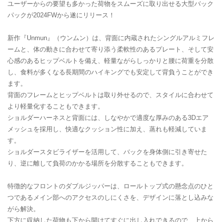
ユーザーからの要望も多かった荷物をスムーズに取り出せる大型バック
パックが2024FWから遂にリリース！
新作『Unmun』（ウンムン）は、背面に内蔵されたシングルアルミフレ
ームと、体の動きに合わせて寄り添う柔軟性のあるプレート、そして安
心感のあるヒップベルトを備え、軽量ながらしっかりと腰に荷重を分散
し、食料が多くなる長期間のハイキングでも安定して背負うことができ
ます。
背面のフレームとヒップベルトは取り外せるので、スタイルに合わせて
より軽量化することもできます。
ショルダーハーネスと背面には、しなやかで適度な厚みのある3Dエア
メッシュを採用し、快適なクッション性に加え、蒸れも軽減していま
す。
ショルダースタビライザーを活用して、バックを身体側に引き寄せた
り、逆に離して負荷のかかる場所を分散することもできます。
特徴的なフロントのダブルジッパーは、ロールトップ式の懸念点のひと
つであるメイン部へのアクセスのしにくさを、デザインに落とし込みな
がら解決。
下方に収納した荷物も下から開けてすぐに出し入れできるので、上から