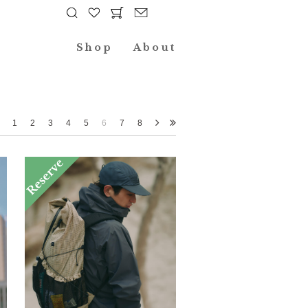
Shop
About
1
2
3
4
5
6
7
8