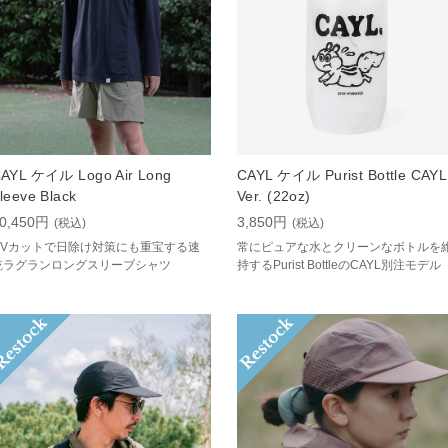
AYL ケイル Logo Air Long
CAYL ケイル Purist Bottle CAYL
leeve Black
Ver. (22oz)
0,450円
3,850円
(税込)
(税込)
UVカットで日除け対策にも重宝する速
常にピュアな水とクリーンなボトルを
乾ラグランロングスリーブシャツ
持するPurist BottleのCAYL別注モデル