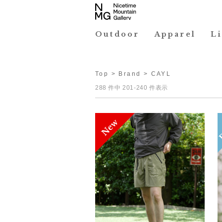
Outdoor
Apparel
L
Top
>
Brand
> CAYL
288 件中 201-240 件表示