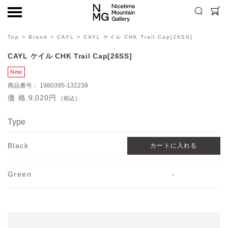
Top
>
Brand
>
CAYL
> CAYL ケイル CHK Trail Cap[26SS]
CAYL ケイル CHK Trail Cap[26SS]
1980395-132239
価格
9,020円
(税込)
Type
Black
Green
-