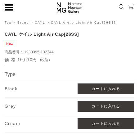
Top
>
Brand
>
CAYL
> CAYL ケイル Light Air Cap[26SS]
CAYL ケイル Light Air Cap[26SS]
1980395-132244
価格
10,010円
(税込)
Type
Black
Grey
Cream