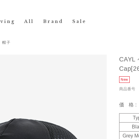
iving
All
Brand
Sale
>
帽子
CAYL 
Cap[2
商品番号 19
価格
Ty
Bl
Grey M