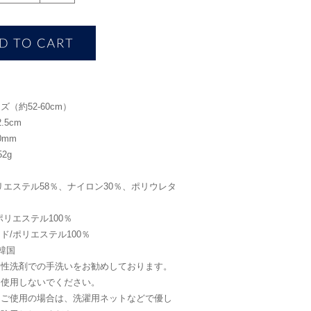
（約52-60cm）
.5cm
0mm
2g
リエステル58％、ナイロン30％、ポリウレタ
ポリエステル100％
ド/ポリエステル100％
韓国
中性洗剤での手洗いをお勧めしております。
を使用しないでください。
をご使用の場合は、洗濯用ネットなどで優し