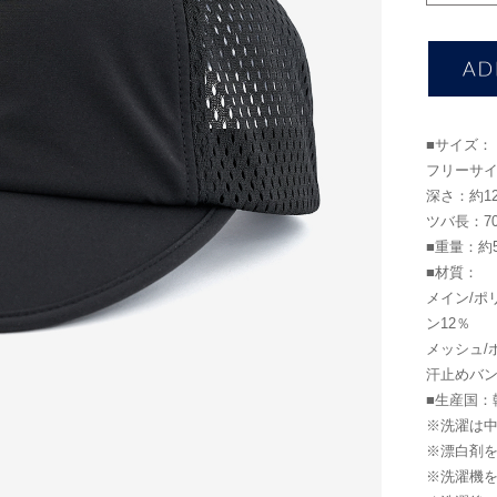
■サイズ：
フリーサイズ
深さ：約12
ツバ長：7
■重量：約5
■材質：
メイン/ポ
ン12％
メッシュ/
汗止めバン
■生産国：
※洗濯は
※漂白剤
※洗濯機