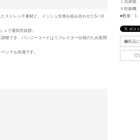
く洗濯後
※乾燥機
■数量：1
縮性に優れたストレッチ素材と、メッシュ生地を組み合わせた5パネ
シュで通気性抜群。
ズ調整でき、バンジーコードはリフレクター仕様のため夜間
シーンでも快適です。