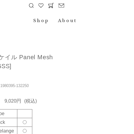
Shop
About
ケイル Panel Mesh
6SS]
80395-132250
9,020円
(税込)
pe
ack
elange