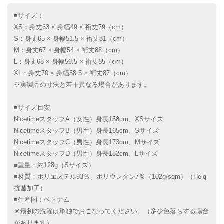
■サイズ：
XS：身丈63 × 身幅49 × 裄丈79（cm）
S：身丈65 × 身幅51.5 × 裄丈81（cm）
M：身丈67 × 身幅54 × 裄丈83（cm）
L：身丈68 × 身幅56.5 × 裄丈85（cm）
XL：身丈70 × 身幅58.5 × 裄丈87（cm）
※実製品の寸法と若干異なる場合があります。
■サイズ目安
NicetimeスタッフA（女性）身長158cm、XSサイズ
NicetimeスタッフB（男性）身長165cm、Sサイズ
NicetimeスタッフC（男性）身長173cm、Mサイズ
NicetimeスタッフD（男性）身長182cm、Lサイズ
■重量：約128g（Sサイズ）
■材質：ポリエステル93％、ポリウレタン7％（102g/sqm）（Heiq
抗菌加工）
■生産国：ベトナム
※最初の洗濯は単独でおこなってください。（多少色落ちする場合
があります）