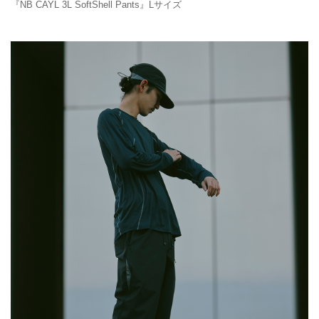
『NB CAYL 3L SoftShell Pants』Lサイズ