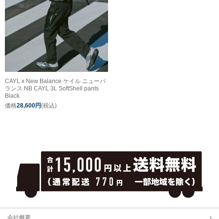
CAYL x New Balance ケイル ニューバ
ランス NB CAYL 3L SoftShell pants
Black
価格
28,600円
(税込)
会社概要