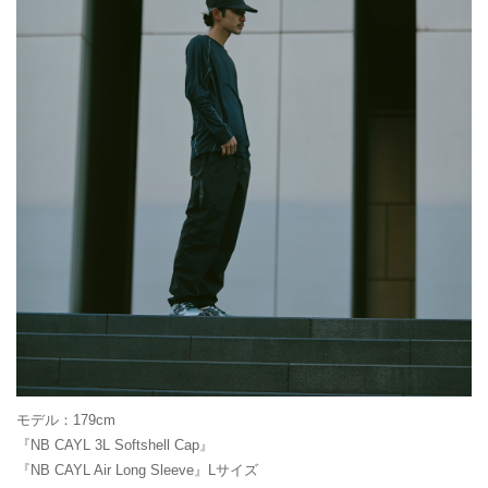
モデル：179cm
『NB CAYL 3L Softshell Cap』
『NB CAYL Air Long Sleeve』Lサイズ