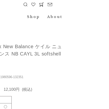
Shop
About
x New Balance ケイル ニュ
 NB CAYL 3L softshell
80596-132351
12,100円
(税込)