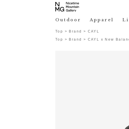
Outdoor
Apparel
L
Top
>
Brand
>
CAYL
Top
>
Brand
>
CAYL x New Balan