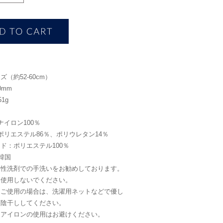
（約52-60cm）
0mm
1g
ナイロン100％
ポリエステル86％、ポリウレタン14％
ド：ポリエステル100％
韓国
中性洗剤での手洗いをお勧めしております。
を使用しないでください。
をご使用の場合は、洗濯用ネットなどで優し
、陰干ししてください。
、アイロンの使用はお避けください。