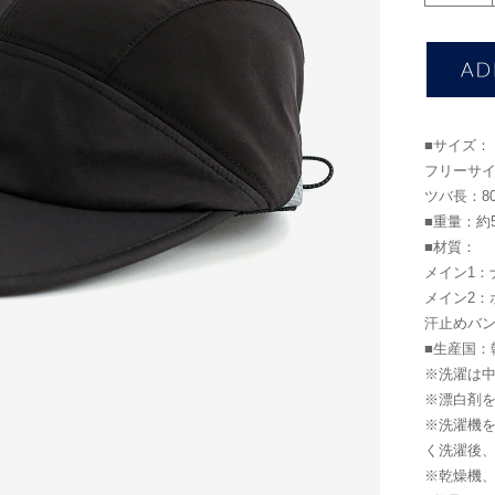
■サイズ：
フリーサイズ
ツバ長：8
■重量：約5
■材質：
メイン1：
メイン2：
汗止めバン
■生産国：
※洗濯は
※漂白剤
※洗濯機
く洗濯後
※乾燥機