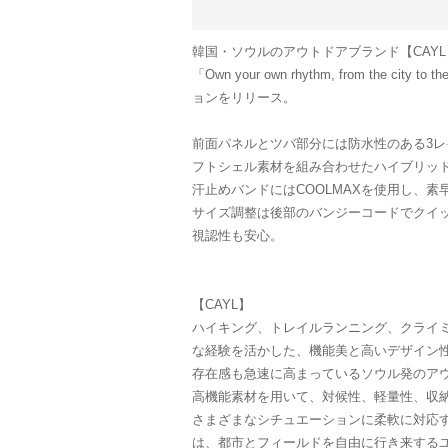
韓国・ソウルのアウトドアブランド【CAYL】と
「Own your own rhythm, from the 
ョンをリリース。
前面パネルとツバ部分には防水性のある3
フトシェル素材を組み合わせたハイブリッ
汗止めバンドにはCOOLMAXを使用し、
サイズ調整は後部のバンジーコードでクイ
視認性も安心。
【CAYL】
ハイキング、トレイルランニング、クライ
な経験を活かした、機能美と高いデザイン
存在感も急速に高まっているソウル発のア
高機能素材を用いて、対候性、軽量性、収
さまざまなシチュエーションに柔軟に対応
は、都市とフィールドを自由に行き来する