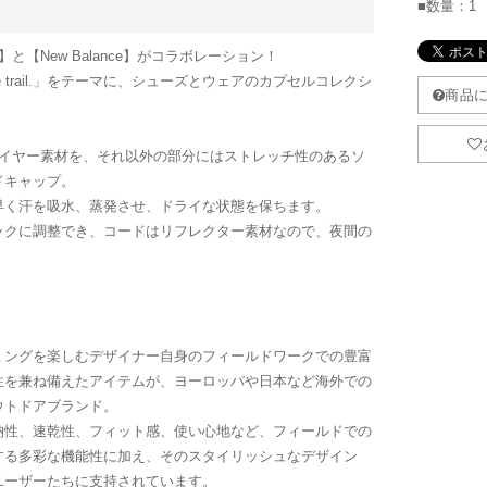
■数量：1
【New Balance】がコラボレーション！
city to the trail.」をテーマに、シューズとウェアのカプセルコレクシ
レイヤー素材を、それ以外の部分にはストレッチ性のあるソ
ドキャップ。
素早く汗を吸水、蒸発させ、ドライな状態を保ちます。
ックに調整でき、コードはリフレクター素材なので、夜間の
ミングを楽しむデザイナー自身のフィールドワークでの豊富
性を兼ね備えたアイテムが、ヨーロッパや日本など海外での
ウトドアブランド。
納性、速乾性、フィット感、使い心地など、フィールドでの
する多彩な機能性に加え、そのスタイリッシュなデザイン
ユーザーたちに支持されています。