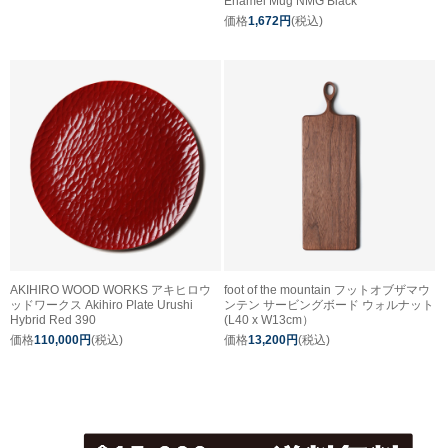
Enamel Mug NMG Black
価格
1,672円
(税込)
AKIHIRO WOOD WORKS アキヒロウ
foot of the mountain フットオブザマウ
ッドワークス Akihiro Plate Urushi
ンテン サービングボード ウォルナット
Hybrid Red 390
(L40 x W13cm）
価格
110,000円
(税込)
価格
13,200円
(税込)