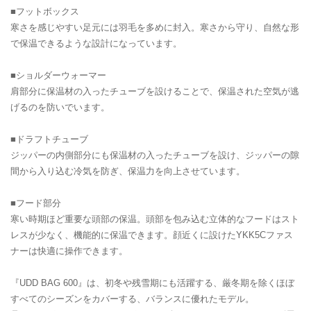
■フットボックス
寒さを感じやすい足元には羽毛を多めに封入。寒さから守り、自然な形
で保温できるような設計になっています。
■ショルダーウォーマー
肩部分に保温材の入ったチューブを設けることで、保温された空気が逃
げるのを防いでいます。
■ドラフトチューブ
ジッパーの内側部分にも保温材の入ったチューブを設け、ジッパーの隙
間から入り込む冷気を防ぎ、保温力を向上させています。
■フード部分
寒い時期ほど重要な頭部の保温。頭部を包み込む立体的なフードはスト
レスが少なく、機能的に保温できます。顔近くに設けたYKK5Cファス
ナーは快適に操作できます。
『UDD BAG 600』は、初冬や残雪期にも活躍する、厳冬期を除くほぼ
すべてのシーズンをカバーする、バランスに優れたモデル。