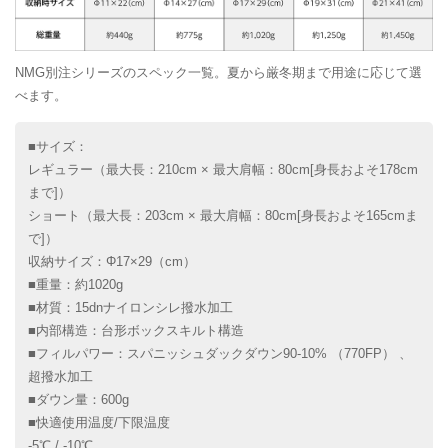
NMG別注シリーズのスペック一覧。夏から厳冬期まで用途に応じて選
べます。
■サイズ：
レギュラー（最大長：210cm × 最大肩幅：80cm[身長およそ178cm
まで]）
ショート（最大長：203cm × 最大肩幅：80cm[身長およそ165cmま
で]）
収納サイズ：Φ17×29（cm）
■重量：約1020g
■材質：15dnナイロンシレ撥水加工
■内部構造：台形ボックスキルト構造
■フィルパワー：スパニッシュダックダウン90-10% （770FP） 、
超撥水加工
■ダウン量：600g
■快適使用温度/下限温度
-5℃ / -10℃