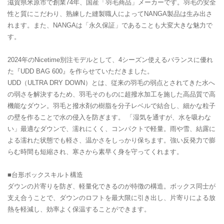
滋賀県米原市で創業74年、国産「羽毛商品」メーカーです。羽毛の安全
性と質にこだわり、熟練した縫製職人によってNANGA製品は生み出さ
れます。また、NANGAは「永久保証」であることも大変大きな魅力で
す。
2024年のNicetime別注モデルとして、4シーズン使えるバランスに優れ
た『UDD BAG 600』を作らせていただきました。
UDD（ULTRA DRY DOWN）とは、従来の羽毛の弱点とされてきた水へ
の弱さを解決するため、羽毛そのものに超撥水加工を施した高品質で高
機能なダウン。羽毛と撥水剤の樹脂を分子レベルで結合し、細かな粒子
の壁を作ることで水の侵入を防ぎます。 「湿気を通すが、水を吸わな
い」最適なダウンで、濡れにくく、コンパクトで軽量。雨や雪、結露に
よる濡れた状態でも軽さ、温かさをしっかり保ちます。強い反発力で膨
らむ時間も短縮され、寒さから素早く身を守ってくれます。
■台形ボックスキルト構造
ダウンの片寄りを防ぎ、軽量化できるのが特徴の構造。ボックス同士が
支え合うことで、ダウンのロフトを最大限に引き出し、片寄りによる放
熱を軽減し、効率よく保温することができます。