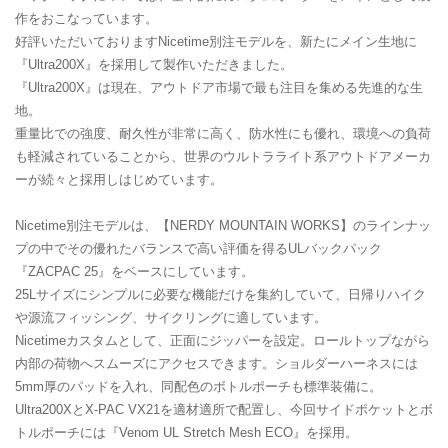
作をおこなっています。
好評いただいておりますNicetime別注モデルを、新たにメイン生地に
『Ultra200X』を採用して製作いただきました。
『Ultra200X』は現在、アウトドア市場で最も注目を集める先進的な生
地。
重量比での強度、耐久性が非常に高く、防水性にも優れ、環境への負荷
も軽減されていることから、世界のウルトラライト系アウトドアメーカ
ーが続々と採用しはじめています。
Nicetime別注モデルは、【NERDY MOUNTAIN WORKS】のラインナッ
プの中でその優れたバランスで高い評価を得るULバックパック
『ZACPAC 25』をベースにしています。
25Lサイズにシンプルに必要な機能だけを集約していて、日帰りハイク
や源流フィッシング、サイクリングに適しています。
Nicetimeカスタムとして、正面にジッパーを設定。ロールトップながら
内部の荷物へスムーズにアクセスできます。ショルダーハーネスには
5mm厚のパッドを入れ、同配色のボトルポーチも標準装備に。
Ultra200XとX-PAC VX21を適材適所で配置し、今回サイドポケットとボ
トルポーチには『Venom UL Stretch Mesh ECO』を採用。