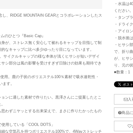
・水温は4
ください
5周年を記念し、RIDGE MOUNTAIN GEARとコラボレーションしたス
・タンブ
・ドライ
・アイロ
テムのひとつ『Basic Cap』
・脱水後
自身が、ストレス無く安心して被れるキャップを目指して制
・ヒサシ
般的なキャップに比べ多少ゆったり目になっています。
で、折り
ぎ。サイクルキャップの様な本体が浅くヒサシが短いデザイ
が、ヒサ
ヒサシ部分は風の影響を受けすぎず日除けの効果も期待でき
り、元の
■数量：1
を使用。鹿の子状のポリエステル100％素材で吸水速乾性・
ています。
ションに適した素材で作りたい。黒澤さんにご提案したとこ
た。
も思わずニヤッとする出来栄えで、まさに作りたかったもの
irt』で使用している「COOL DOTS」
細な空気孔を持つポリエステル100%で、4Wayストレッチ