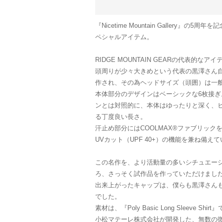
『Nicetime Mountain Gallery』の
ペシャルアイテム。
RIDGE MOUNTAIN GEARの代表的なアイ
頭周りが少々大きめという代表の黒澤さん
作され、その為ヘッドサイズ（頭囲）は一
本体部分のデザインはベーシックな6枚接
ンとは対照的に、本体はゆったりと深く、
る丁度良い長さ。
汗止め部分にはCOOLMAX®ファブリック
UVカット（UPF 40+）の機能を兼ね備え
この名作を、より活動量の多いシチュエー
ろ、さっそく試作品を作っていただけまし
出来上がったキャップは、僕らも黒澤さん
でした。
素材は、『Poly Basic Long Sleeve Sh
小松マテーレ株式会社が開発した、無数の微