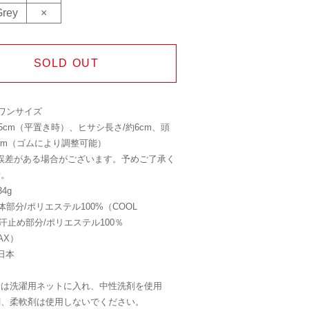
Grey
×
SOLD OUT
ワンサイズ
7.5cm（平置き時）、ヒサシ長さ/約6cm、頭
9cm（ゴムにより調整可能）
程誤差がある場合がございます。予めご了承く
せ。
4g
体部分/ポリエステル100%（COOL
、汗止め部分/ポリエステル100％
AX）
 日本
際は洗濯用ネットに入れ、中性洗剤を使用
剤、柔軟剤は使用しないでください。