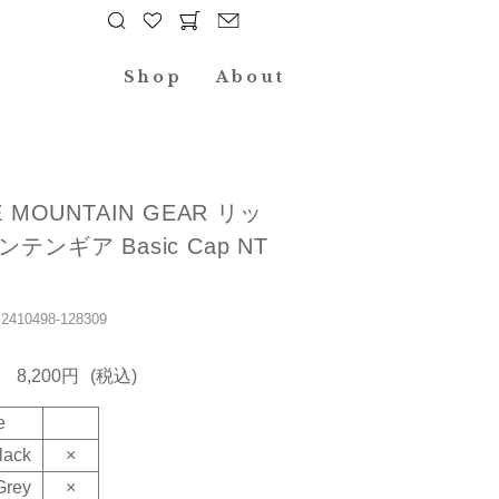
Shop
About
E MOUNTAIN GEAR リッ
テンギア Basic Cap NT
10498-128309
8,200円
(税込)
e
lack
×
Grey
×