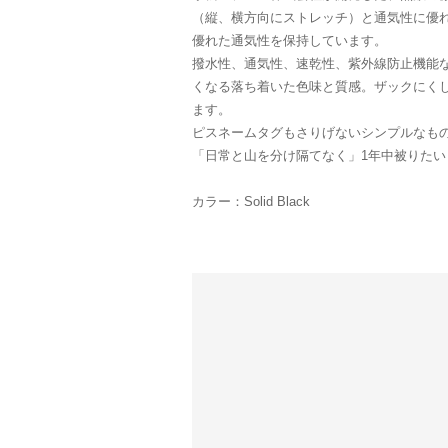
（縦、横方向にストレッチ）と通気性に優
優れた通気性を保持しています。
撥水性、通気性、速乾性、紫外線防止機能
くなる落ち着いた色味と質感。ザックにく
ます。
ピスネームタグもさりげないシンプルなも
「日常と山を分け隔てなく」1年中被りた
カラー：Solid Black