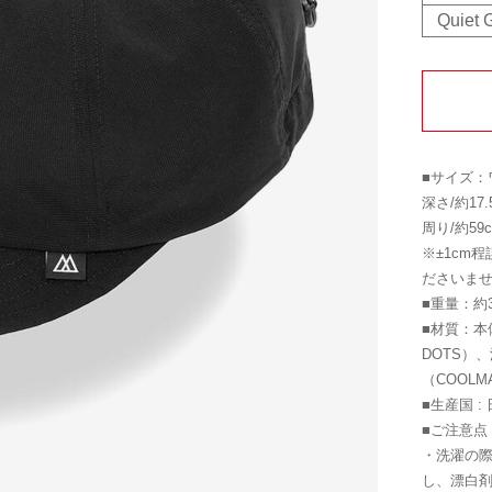
Quiet 
■サイズ：
深さ/約1
周り/約5
※±1cm
ださいま
■重量：約3
■材質：本
DOTS）
（COOLM
■生産国 :
■ご注意点
・洗濯の
し、漂白