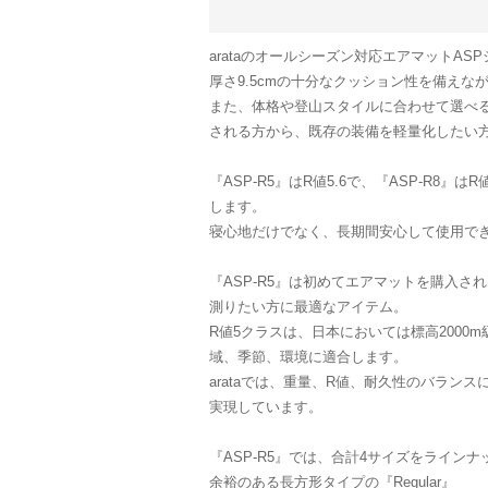
arataのオールシーズン対応エアマットAS
厚さ9.5cmの十分なクッション性を備え
また、体格や登山スタイルに合わせて選べ
される方から、既存の装備を軽量化したい
『ASP-R5』はR値5.6で、『ASP-R8
します。
寝心地だけでなく、長期間安心して使用で
『ASP-R5』は初めてエアマットを購入
測りたい方に最適なアイテム。
R値5クラスは、日本においては標高200
域、季節、環境に適合します。
arataでは、重量、R値、耐久性のバラン
実現しています。
『ASP-R5』では、合計4サイズをラインナ
余裕のある長方形タイプの『Regular』