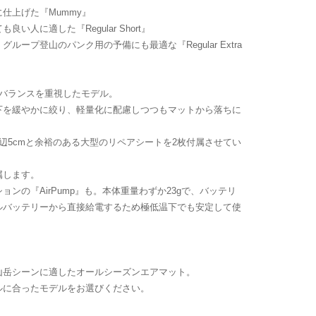
仕上げた『Mummy』
人に適した『Regular Short』
ープ登山のパンク用の予備にも最適な『Regular Extra
化のバランスを重視したモデル。
下を緩やかに絞り、軽量化に配慮しつつもマットから落ちに
辺5cmと余裕のある大型のリペアシートを2枚付属させてい
属します。
ンの『AirPump』も。本体重量わずか23gで、バッテリ
ルバッテリーから直接給電するため極低温下でも安定して使
。
山岳シーンに適したオールシーズンエアマット。
ルに合ったモデルをお選びください。