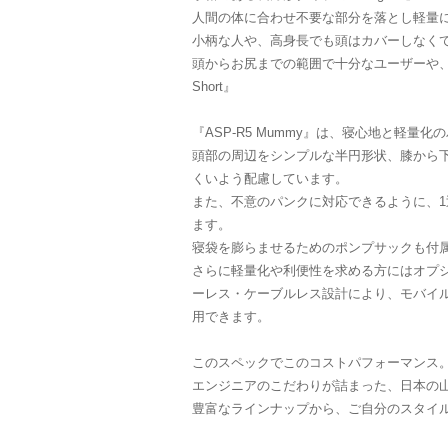
人間の体に合わせ不要な部分を落とし軽量に
小柄な人や、高身長でも頭はカバーしなくても良い
頭からお尻までの範囲で十分なユーザーや、グル
Short』
『ASP-R5 Mummy』は、寝心地と軽量
頭部の周辺をシンプルな半円形状、膝から
くいよう配慮しています。
また、不意のパンクに対応できるように、1
ます。
寝袋を膨らませるためのポンプサックも付
さらに軽量化や利便性を求める方にはオプショ
ーレス・ケーブルレス設計により、モバイ
用できます。
このスペックでこのコストパフォーマンス
エンジニアのこだわりが詰まった、日本の
豊富なラインナップから、ご自分のスタイ