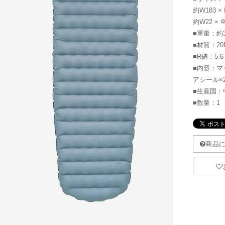
約W183 ×
約W22 ×
■重量：約3
■材質：20D
■R値：5.6
■内容：マ
アシール×
■生産国：
■数量：1