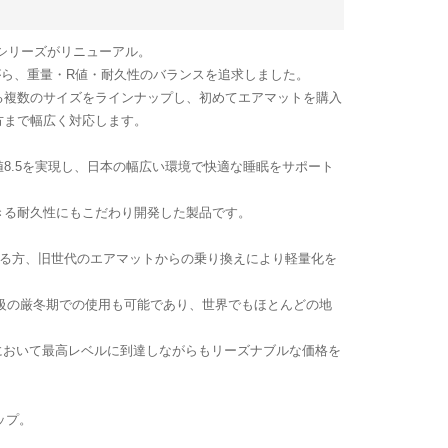
Pシリーズがリニューアル。
ながら、重量・R値・耐久性のバランスを追求しました。
る複数のサイズをラインナップし、初めてエアマットを購入
方まで幅広く対応します。
』はR値8.5を実現し、日本の幅広い環境で快適な睡眠をサポート
きる耐久性にもこだわり開発した製品です。
される方、旧世代のエアマットからの乗り換えにより軽量化を
0m級の厳冬期での使用も可能であり、世界でもほとんどの地
スにおいて最高レベルに到達しながらもリーズナブルな価格を
ップ。