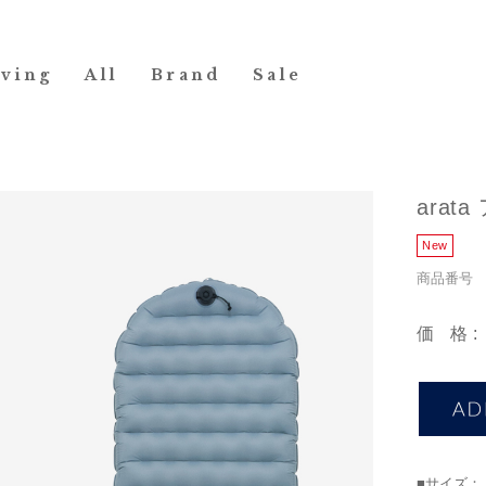
iving
All
Brand
Sale
arat
商品番号 1
価格
■サイズ：