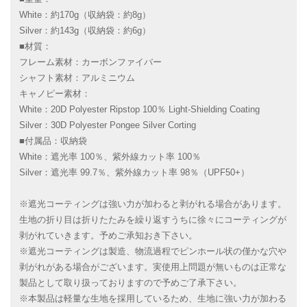
White：約170g（収納袋：約8g）
Silver：約143g（収納袋：約6g）
■材質：
フレーム素材：カーボンファイバー
シャフト素材：アルミニウム
キャノピー素材：
White：20D Polyester Ripstop 100％ Light-Shielding Coating
Silver：30D Polyester Pongee Silver Corting
■付属品：収納袋
White：遮光率 100％、紫外線カット率 100％
Silver：遮光率 99.7％、紫外線カット率 98％（UPF50+）
※遮光コーティングは強い力が加わると剥がれる場合があります。
生地の折り目は折りたたみを繰り返すうちに徐々にコーティングが
剥がれていきます。予めご承知おき下さい。
※遮光コーティングは製造、物流過程でピンホール状の僅かな穴や
剥がれがある場合がございます。実使用上問題が無いものは正常な
製品として取り扱っておりますので予めご了承下さい。
※本製品は軽量な生地を採用しているため、生地に強い力が加わる