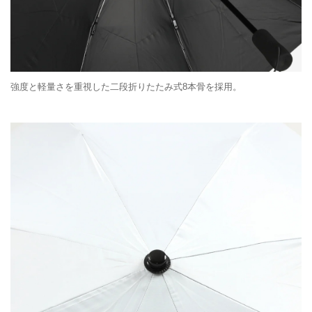
強度と軽量さを重視した二段折りたたみ式8本骨を採用。