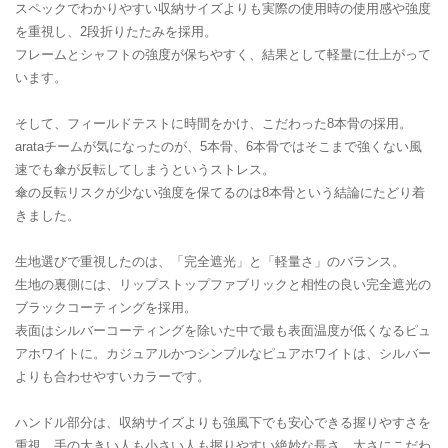
スペックでわかりやすい収納サイズよりも実際の使用時の使用感や強度
を重視し、2段折りたたみを採用。
フレームとシャフトの強度が保ちやすく、結果として軽量に仕上がって
います。
そして、フィールドテストに時間をかけ、こだわった8本骨の採用。
arataチームが気になったのが、5本骨、6本骨ではそこまで強くない風
速でも傘が反転してしまうというストレス。
傘の反転リスクが少ない強度を保てるのは8本骨という結論にたどり着
きました。
生地選びで重視したのは、「完全遮光」と「軽量さ」のバランス。
生地の裏側には、リップストップファブリックと相性の良い完全遮光の
ブラックコーティングを採用。
表面はシルバーコーティングを除いた中で最も表面温度が低くなるピュ
アホワイトに。カジュアルかつシンプルなピュアホワイトは、シルバー
よりも合わせやすいカラーです。
ハンドル部分は、収納サイズよりも強風下でも安心できる握りやすさを
重視。手の大きい人も小さい人も握りやすい絶妙な長さ、太さにこだわ