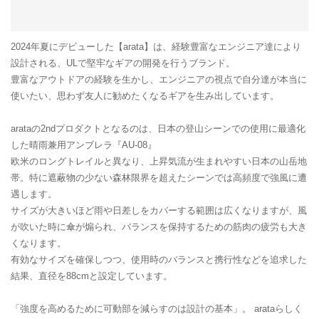
2024年夏にデビューした【arata】は、経験豊富なエンジニア達により
設計される、ULで堅牢なギアの開発を行うブランド。
豊富なアウトドアの経験を生かし、エンジニアの視点で自分達が本当に
使いたい、思わず友人に勧めたくなるギアを生み出しています。
arataの2ndプロダクトとなるのは、日本の登山シーンでの使用に最適化
した晴雨兼用アンブレラ『AU-08』
欧米のロングトレイルと異なり、上昇気流が生まれやすい日本の山岳地
帯。特に遮蔽物の少ない森林限界を超えたシーンでは高頻度で強風に遭
遇します。
サイズが大きいほど雨や日差しをカバーする範囲は広くなりますが、風
が吹いた時に傘が煽られ、バランスを保持するための筋肉の疲労も大き
くなります。
有効なサイズを確保しつつ、使用時のバランスと携行性などを追求した
結果、直径を88cmと設定しています。
「強度を高めるために可動部を減らすのは設計の基本」。 arataらしく