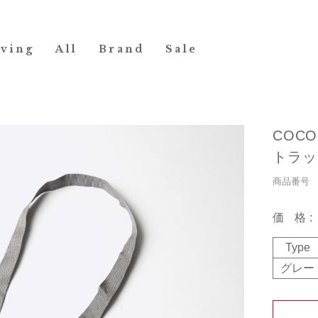
iving
All
Brand
Sale
COC
トラッ
商品番号 10
価格
Type
グレー