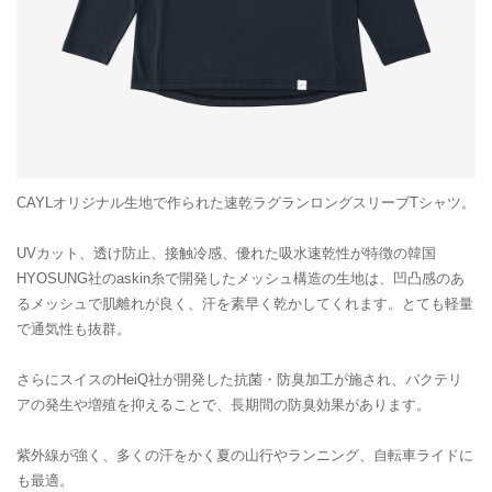
CAYLオリジナル生地で作られた速乾ラグランロングスリーブTシャツ。
UVカット、透け防止、接触冷感、優れた吸水速乾性が特徴の韓国
HYOSUNG社のaskin糸で開発したメッシュ構造の生地は、凹凸感のあ
るメッシュで肌離れが良く、汗を素早く乾かしてくれます。とても軽量
で通気性も抜群。
さらにスイスのHeiQ社が開発した抗菌・防臭加工が施され、バクテリ
アの発生や増殖を抑えることで、長期間の防臭効果があります。
紫外線が強く、多くの汗をかく夏の山行やランニング、自転車ライドに
も最適。