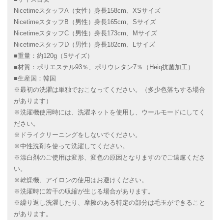
NicetimeスタッフA（女性）身長158cm、XSサイズ
NicetimeスタッフB（男性）身長165cm、Sサイズ
NicetimeスタッフC（男性）身長173cm、Mサイズ
NicetimeスタッフD（男性）身長182cm、Lサイズ
■重量：約120g（Sサイズ）
■材質：ポリエステル93％、ポリウレタン7％（Heiq抗菌加工）
■生産国：韓国
※最初の洗濯は単独でおこなってください。（多少色落ちする場合
があります）
※洗濯機使用時には、洗濯ネットを使用し、ウールモードにしてく
ださい。
※ドライクリーニングをしないでください。
※中性洗剤を使って洗濯してください。
※漂白剤のご使用は変形、変色の原因となりますのでご遠慮くださ
い。
※乾燥機、アイロンの使用はお避けください。
※洗濯時に若干の収縮が生じる場合があります。
※繰り返し洗濯したり、摩擦のある特定の部分は毛玉ができること
があります。