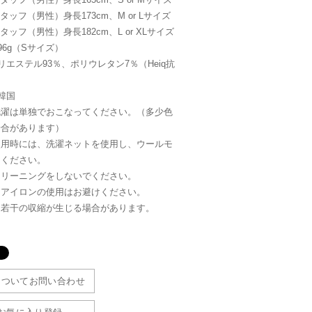
meスタッフ（男性）身長173cm、M or Lサイズ
meスタッフ（男性）身長182cm、L or XLサイズ
96g（Sサイズ）
リエステル93％、ポリウレタン7％（Heiq抗
韓国
洗濯は単独でおこなってください。（多少色
場合があります）
使用時には、洗濯ネットを使用し、ウールモ
てください。
クリーニングをしないでください。
、アイロンの使用はお避けください。
に若干の収縮が生じる場合があります。