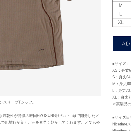
M
L
XL
■サイズ：
XS：身丈63
S：身丈64.
M：身丈68 
L：身丈70.
XL：身丈71
ランスリーブTシャツ。
※実製品
速乾性が特徴の韓国HYOSUNG社のaskin糸で開発したメ
■サイズ目
ュで肌離れが良く、汗を素早く乾かしてくれます。とても軽
Niceti
Niceti