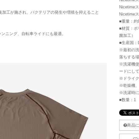
Niceti
防臭加工が施され、バクテリアの発生や増殖を抑えること
Niceti
■重量：約
■材質：ポ
ランニング、自転車ライドにも最適。
菌加工）
■生産国：
※最初の
落ちする
※洗濯機
ードにし
※ドライ
※乾燥機
※洗濯時
■数量：1