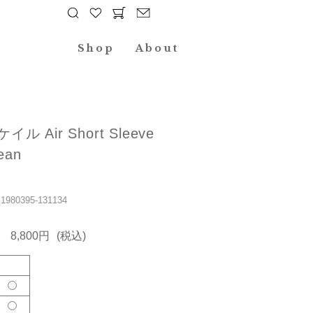
Shop
About
ケイル Air Short Sleeve
ean
80395-131134
8,800円
(税込)