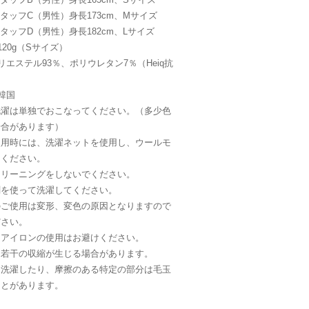
meスタッフC（男性）身長173cm、Mサイズ
meスタッフD（男性）身長182cm、Lサイズ
120g（Sサイズ）
リエステル93％、ポリウレタン7％（Heiq抗
韓国
洗濯は単独でおこなってください。（多少色
場合があります）
使用時には、洗濯ネットを使用し、ウールモ
てください。
クリーニングをしないでください。
剤を使って洗濯してください。
のご使用は変形、変色の原因となりますので
ださい。
、アイロンの使用はお避けください。
に若干の収縮が生じる場合があります。
し洗濯したり、摩擦のある特定の部分は毛玉
ことがあります。