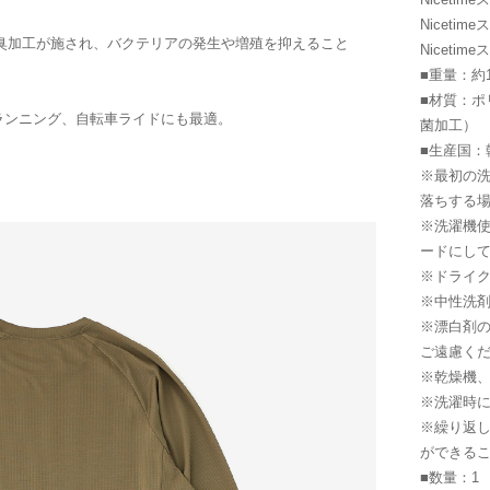
Niceti
防臭加工が施され、バクテリアの発生や増殖を抑えること
Niceti
■重量：約
■材質：ポ
ランニング、自転車ライドにも最適。
菌加工）
■生産国：
※最初の
落ちする
※洗濯機
ードにし
※ドライ
※中性洗
※漂白剤
ご遠慮く
※乾燥機
※洗濯時
※繰り返
ができる
■数量：1