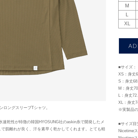
M
L
XL
■サイズ：
XS：身丈66
S：身丈68.
M：身丈70.
L：身丈72.
XL：身丈74
ランロングスリーブTシャツ。
※実製品
速乾性が特徴の韓国HYOSUNG社のaskin糸で開発したメ
■サイズ目
ュで肌離れが良く、汗を素早く乾かしてくれます。とても軽
Niceti
Niceti