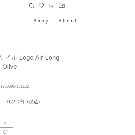
Shop
About
ケイル Logo Air Long
 Olive
80395-131182
10,450円
(税込)
×