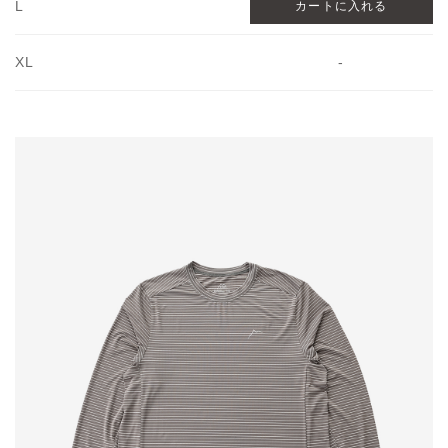
L
XL
-