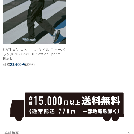
CAYL x New Balance ケイル ニューバ
ランス NB CAYL 3L SoftShell pants
Black
価格
28,600円
(税込)
会社概要