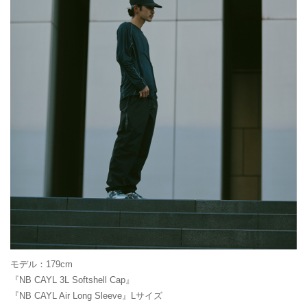
モデル：179cm
『NB CAYL 3L Softshell Cap』
『NB CAYL Air Long Sleeve』Lサイズ