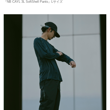
『NB CAYL 3L SoftShell Pants』Lサイズ