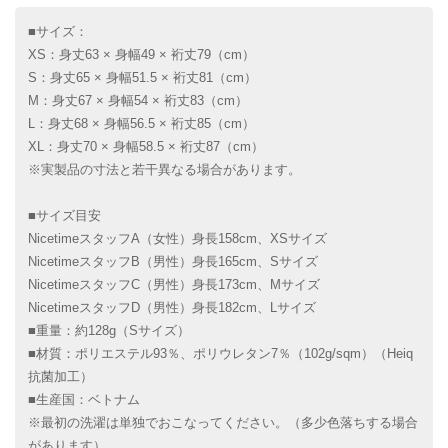
■サイズ：
XS：身丈63 × 身幅49 × 裄丈79（cm）
S：身丈65 × 身幅51.5 × 裄丈81（cm）
M：身丈67 × 身幅54 × 裄丈83（cm）
L：身丈68 × 身幅56.5 × 裄丈85（cm）
XL：身丈70 × 身幅58.5 × 裄丈87（cm）
※実製品の寸法と若干異なる場合があります。
■サイズ目安
NicetimeスタッフA（女性）身長158cm、XSサイズ
NicetimeスタッフB（男性）身長165cm、Sサイズ
NicetimeスタッフC（男性）身長173cm、Mサイズ
NicetimeスタッフD（男性）身長182cm、Lサイズ
■重量：約128g（Sサイズ）
■材質：ポリエステル93％、ポリウレタン7％（102g/sqm）（Heiq
抗菌加工）
■生産国：ベトナム
※最初の洗濯は単独でおこなってください。（多少色落ちする場合
があります）