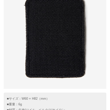
■サイズ：W60 × H82（mm）
■重量：6g
■材質：生地/ツイル、ベルクロ/ナイロン