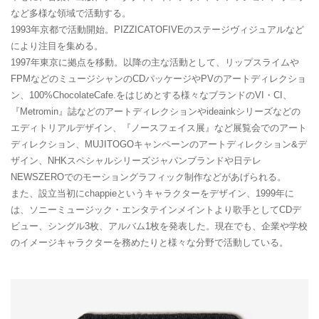
など多様な領域で活動する。
1993年京都で活動開始。PIZZICATOFIVEのステージヴィジュアルなど
により注目を集める。
1997年東京に拠点を移動。以降の主な活動として、リップスライムや
FPMなどのミュージシャンのCDパッケージやPVのアートディレクショ
ン、100%ChocolateCafe.をはじめとする様々なブランドのVI・CI、
『Metromin』誌などのアートディレクションやideainkシリーズなどの
エディトリアルデザイン、『ノースフェイス展』など展覧会でのアート
ディレクション、MUJITOGOキャンペーンのアートディレクション&デ
ザイン、NHKスペシャルシリーズジャパンブランドや日テレ
NEWSZEROでのモーショングラフィック制作などがあげられる。
また、設立当初にchappieというキャラクターをデザイン、1999年に
は、ソニーミュージック・エンタテインメイントより歌手としてCDデ
ビュー、シングル3枚、アルバム1枚を発表した。現在でも、企業や学校
のイメージキャラクターを務めたりと様々な分野で活動している。