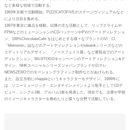
など多様な領域で活動する。
1993年京都で活動開始。PIZZICATOFIVEのステージヴィジュアルなど
により注目を集める。
1997年東京に拠点を移動。以降の主な活動として、リップスライムや
FPMなどのミュージシャンのCDパッケージやPVのアートディレクショ
ン、100%ChocolateCafe.をはじめとする様々なブランドのVI・CI、
『Metromin』誌などのアートディレクションやideainkシリーズなどの
エディトリアルデザイン、『ノースフェイス展』など展覧会でのアート
ディレクション、MUJITOGOキャンペーンのアートディレクション&デ
ザイン、NHKスペシャルシリーズジャパンブランドや日テレ
NEWSZEROでのモーショングラフィック制作などがあげられる。
また、設立当初にchappieというキャラクターをデザイン、1999年に
は、ソニーミュージック・エンタテインメイントより歌手としてCDデ
ビュー、シングル3枚、アルバム1枚を発表した。現在でも、企業や学校
のイメージキャラクターを務めたりと様々な分野で活動している。