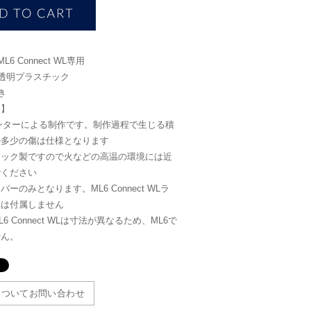
6 Connect WL専用
透明プラスチック
き
点】
ンターによる制作です。制作過程で生じる積
の多少の傷は仕様となります
チック製ですので火などの高温の環境には近
でください
ーのみとなります。ML6 Connect WLラ
体は付属しません
L6 Connect WLは寸法が異なるため、ML6で
せん。