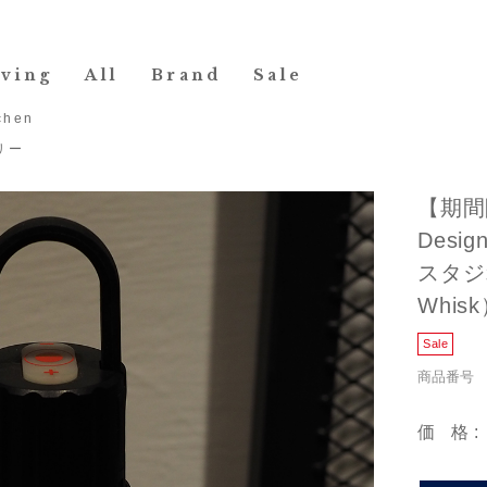
iving
All
Brand
Sale
chen
リー
【期間
Desig
スタジ
Whisk
商品番号 1
価格