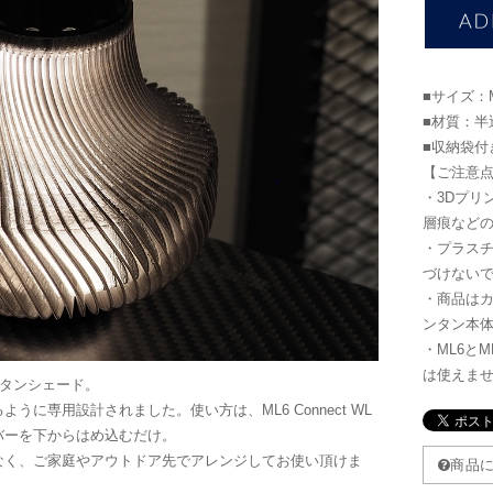
■サイズ：ML
■材質：半
■収納袋付
【ご注意
・3Dプリ
層痕など
・プラス
づけない
・商品はカバ
ンタン本
・ML6とM
は使えま
用ランタンシェード。
に専用設計されました。使い方は、ML6 Connect WL
バーを下からはめ込むだけ。
なく、ご家庭やアウトドア先でアレンジしてお使い頂けま