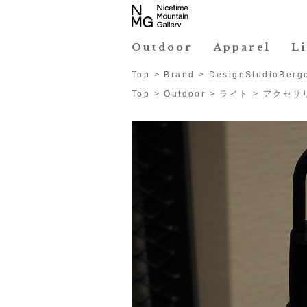
Outdoor
Apparel
L
Top
>
Brand
>
DesignStudioBerg
Top
>
Outdoor
>
ライト
>
アクセサ