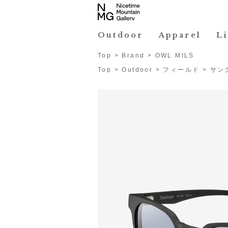
Outdoor
Apparel
L
Top
>
Brand
>
OWL MILS
Top
>
Outdoor
>
フィールド
>
サン