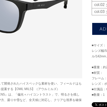
col.
col.
■サイズ：
レンズ幅/
ル/142m
■重量：約2
■材質：
フレーム：
して開発されたハイスペックな素材を使い、フィールドはも
レンズ：
案する【OWL MILS】（アウルミルズ）
■付属品：
LENS』は、「偏光＋ハイコントラスト」で、明るさを残し
■数量：1
夕方、曇りや雪など、全天候に対応し、クリアな視界を確保