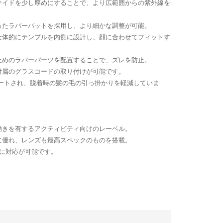
サイドを少し厚めにすることで、より広範囲からの紫外線を
ったラバーパットを採用し、より細かな調整が可能。
全体的にテンプルを内側に設計し、顔に合わせてフィットす
止めのラバーパーツを配置することで、ズレを防止。
付属のグラスコードの取り付けが可能です。
プデートされ、脱着時の髪の毛の引っ掛かりを軽減していま
動きを有するアクティビティ向けのレーベル。
に優れ、レンズも最高スペックのものを搭載。
に対応が可能です。