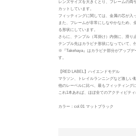
レンズサイズを大きくとり、フレームの両
カットしています。
フィッティングに関しては、金属の芯が入
また、フレームが非常にしなやかなため、
る形状にしています。
さらに、テンプル（耳掛け）内側に、滑り
テンプル先はカラビナ形状になっていて、
※『Takehaya』はカラビナ部分がアッ
す。
【RED LABEL】ハイエンドモデル
マラソン、トレイルランニングなど激しい
他のレーベルに比べ、最もフィッティング
これ1本あれば、ほぼ全てのアクティビティ
カラー：col.01 マットブラック