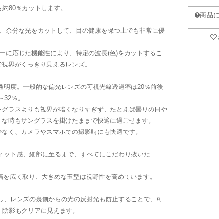
も約80％カットします。
え、余分な光をカットして、目の健康を保つ上でも非常に優
ラーに応じた機能性により、特定の波長(色)をカットするこ
で視界がくっきり見えるレンズ。
高い透明度。一般的な偏光レンズの可視光線透過率は20％前後
～32％。
ングラスよりも視界が暗くなりすぎず、たとえば曇りの日や
うな時もサングラスを掛けたままで快適に過ごせます。
少なく、カメラやスマホでの撮影時にも快適です。
、フィット感、細部に至るまで、すべてにこだわり抜いた
ーム幅を広く取り、大きめな玉型は視野性を高めています。
に施し、レンズの裏側からの光の反射光も防止することで、可
、陰影もクリアに見えます。