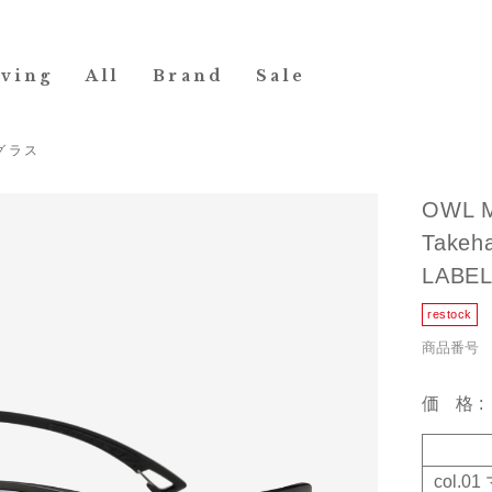
iving
All
Brand
Sale
グラス
OWL 
Take
LABE
商品番号 29
価格
col.