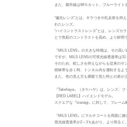
また、紫外線は99％カット、ブルーライト
“偏光レンズ”とは、ギラつきや乱反射を抑
れたレンズ。
“ハイコントラストレンズ”とは、レンズカ
とで色彩のコントラストを高め、より鮮明
『MILS LENS』の大きな特徴は、その
ですが、MILS LENSの可視光線透過率は31
そのため、眩しさを抑えながらも従来のサ
樹林帯を歩く時、トンネル内を運転するよ
また、色の見え方も裸眼で見た時との差が
『Takehaya』（タケハヤ）は、レンズ
【RED LABEL】ハイエンドモデル。
スクエアな『Izanagi』に対して、フレ
『MILS LENS』にマルチコートを両面
視光線透過率が2～3％あがり、より明るく