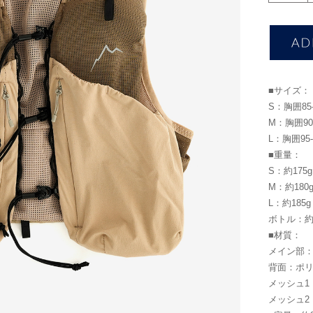
■サイズ：
S：胸囲85-
M：胸囲90-
L：胸囲95-
■重量：
S：約175g
M：約180
L：約185g
ボトル：約4
■材質：
メイン部：
背面：ポリ
メッシュ1
メッシュ2