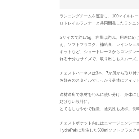
ランニングチームを運営し、100マイルレ
ロトレイルランナーと共同開発したランニングベ
Sサイズで約175g、容量は約8L。用途に
え、ソフトフラスク、補給食、レインシェ
キットなど、ショートレースからロングレ
れる十分なサイズで、取り出しもスムーズ
チェストハーネスは3本、7か所から取り付
お好みのスタイルでしっかり身体にフィッ
適材適所で素材を巧みに使い分け、身体に
妨げない設計に。
とてもしなやかで軽量、通気性も抜群。長
チェストポケット内にはエマージェンシー
HydraPakに別注した500mlソフトフラス