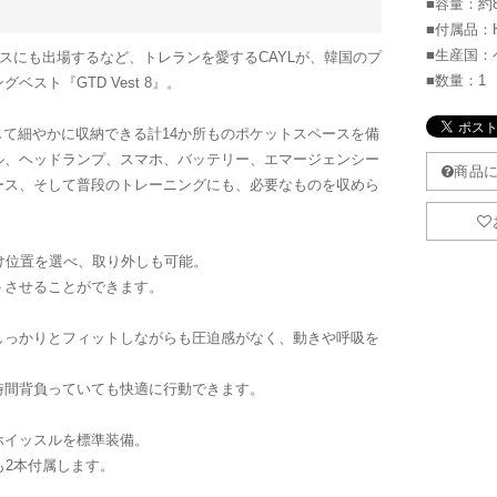
■容量：約8
■付属品：Hyd
■生産国：
ースにも出場するなど、トレランを愛するCAYLが、韓国のプ
■数量：1
スト『GTD Vest 8』。
応じて細やかに収納できる計14か所ものポケットスペースを備
ル、ヘッドランプ、スマホ、バッテリー、エマージェンシー
ース、そして普段のトレーニングにも、必要なものを収めら
。
け位置を選べ、取り外しも可能。
トさせることができます。
しっかりとフィットしながらも圧迫感がなく、動きや呼吸を
時間背負っていても快適に行動できます。
ホイッスルを標準装備。
クも2本付属します。