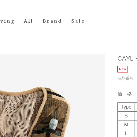
iving
All
Brand
Sale
CAYL 
商品番号 19
価格
Type
S
M
L