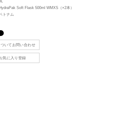
L
raPak Soft Flask 500ml WMXS（×2本）
ベトナム