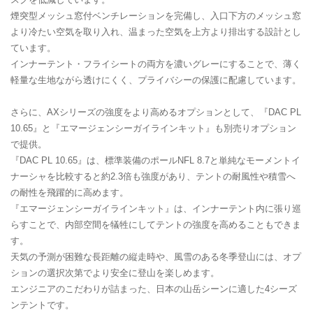
煙突型メッシュ窓付ベンチレーションを完備し、入口下方のメッシュ窓
より冷たい空気を取り入れ、温まった空気を上方より排出する設計とし
ています。
インナーテント・フライシートの両方を濃いグレーにすることで、薄く
軽量な生地ながら透けにくく、プライバシーの保護に配慮しています。
さらに、AXシリーズの強度をより高めるオプションとして、『DAC PL
10.65』と『エマージェンシーガイラインキット』も別売りオプション
で提供。
『DAC PL 10.65』は、標準装備のポールNFL 8.7と単純なモーメントイ
ナーシャを比較すると約2.3倍も強度があり、テントの耐風性や積雪へ
の耐性を飛躍的に高めます。
『エマージェンシーガイラインキット』は、インナーテント内に張り巡
らすことで、内部空間を犠牲にしてテントの強度を高めることもできま
す。
天気の予測が困難な長距離の縦走時や、風雪のある冬季登山には、オプ
ションの選択次第でより安全に登山を楽しめます。
エンジニアのこだわりが詰まった、日本の山岳シーンに適した4シーズ
ンテントです。