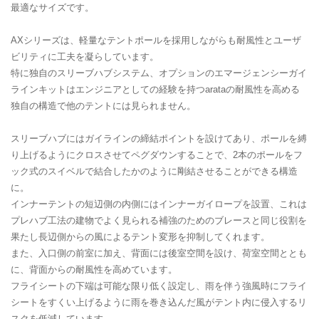
最適なサイズです。
AXシリーズは、軽量なテントポールを採用しながらも耐風性とユーザ
ビリティに工夫を凝らしています。
特に独自のスリーブハブシステム、オプションのエマージェンシーガイ
ラインキットはエンジニアとしての経験を持つarataの耐風性を高める
独自の構造で他のテントには見られません。
スリーブハブにはガイラインの締結ポイントを設けてあり、ポールを縛
り上げるようにクロスさせてペグダウンすることで、2本のポールをフ
ック式のスイベルで結合したかのように剛結させることができる構造
に。
インナーテントの短辺側の内側にはインナーガイロープを設置、これは
プレハブ工法の建物でよく見られる補強のためのブレースと同じ役割を
果たし長辺側からの風によるテント変形を抑制してくれます。
また、入口側の前室に加え、背面には後室空間を設け、荷室空間ととも
に、背面からの耐風性を高めています。
フライシートの下端は可能な限り低く設定し、雨を伴う強風時にフライ
シートをすくい上げるように雨を巻き込んだ風がテント内に侵入するリ
スクを低減しています。