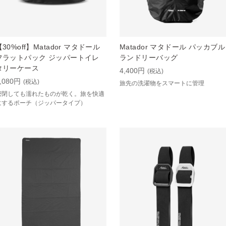
【30%off】Matador マタドール
Matador マタドール パッカブル
フラットパック ジッパートイレ
ランドリーバッグ
タリーケース
4,400円
(税込)
,080円
(税込)
旅先の洗濯物をスマートに管理
密閉しても濡れたものが乾く。旅を快適
にするポーチ（ジッパータイプ）