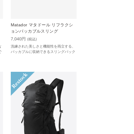
Matador マタドール リフラクシ
ョンパッカブルスリング
7,040円
(税込)
な
洗練された美しさと機能性を両立する、
で
パッカブルに収納できるスリングパック