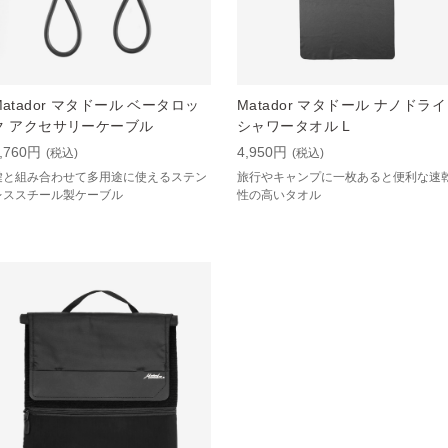
Matador マタドール ベータロッ
Matador マタドール ナノドライ
ク アクセサリーケーブル
シャワータオル L
,760円
4,950円
(税込)
(税込)
鍵と組み合わせて多用途に使えるステン
旅行やキャンプに一枚あると便利な速
レススチール製ケーブル
性の高いタオル