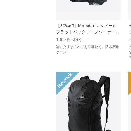
【30%off】Matador マタドール
フラットパックソープバーケース
1,617円
2
(税込)
濡れたまま入れても翌朝乾く。防水石鹸
ケース