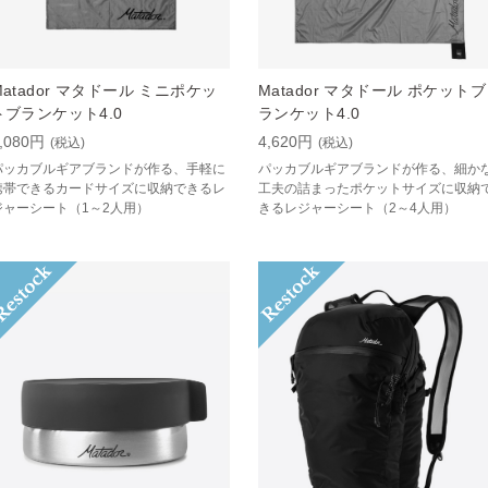
Matador マタドール ミニポケッ
Matador マタドール ポケットブ
トブランケット4.0
ランケット4.0
,080円
4,620円
(税込)
(税込)
パッカブルギアブランドが作る、手軽に
パッカブルギアブランドが作る、細か
携帯できるカードサイズに収納できるレ
工夫の詰まったポケットサイズに収納
ジャーシート（1～2人用）
きるレジャーシート（2～4人用）