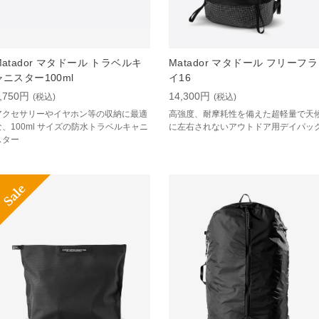
Matador マタドール トラベルキ
Matador マタドール フリーフラ
ャニスター100ml
イ16
,750円
14,300円
(税込)
(税込)
アクセサリーやイヤホン等の収納に最適
高強度、耐摩耗性を備えた超軽量で天
な、100ml サイズの防水トラベルキャニ
に左右されないアウトドア用デイパッ
スター