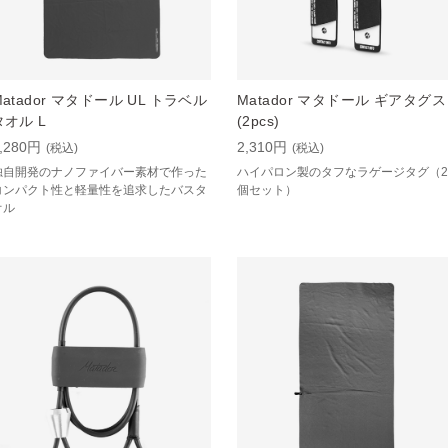
Matador マタドール UL トラベル
Matador マタドール ギアタグス
タオル L
(2pcs)
,280円
2,310円
(税込)
(税込)
独自開発のナノファイバー素材で作った
ハイパロン製のタフなラゲージタグ（2
コンパクト性と軽量性を追求したバスタ
個セット）
オル