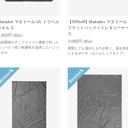
Matador マタドール UL トラベル
【30%off】Matador マタドール
タオル S
フラットパックトイレタリーケ
ス
,300円
(税込)
3,080円
(税込)
独自開発のナノファイバー素材で作った
コンパクト性と軽量性を追求したハンド
密閉しても濡れたものが乾く。旅を快
タオル
にするポーチ（ロールトップタイプ）