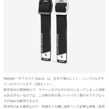
Matador『ギアタグス (2pcs)』は、丈夫で壊れにくく、シンプルなデザ
インのラゲージタグ（2個セット）。
航空会社の荷物預けで、ラゲージタグがボロボロになってしまった経験
がある方もいるのでは。この耐久性の高いハイパロン製のギアタグなら
その悩みを解消できます。
防水性のある素材なので、内側のメモ欄に油性ペンで必要な情報（名前