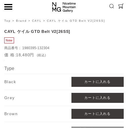
Top
>
Brand
>
CAYL
> CAYL ケイル GTD Belt V2[26SS]
CAYL ケイル GTD Belt V2[26SS]
1980395-132304
価格
18,480円
(税込)
Type
Black
Grey
Brown