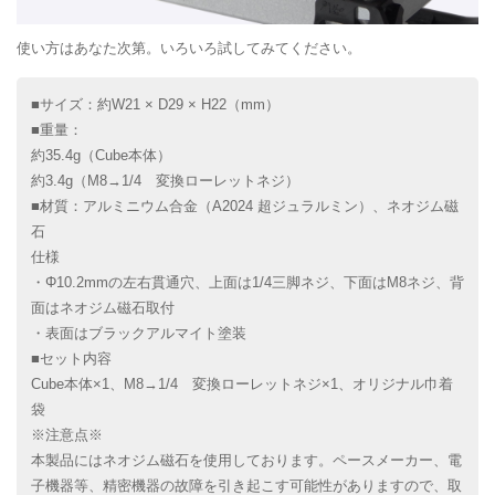
使い方はあなた次第。いろいろ試してみてください。
■サイズ：約W21 × D29 × H22（mm）
■重量：
約35.4g（Cube本体）
約3.4g（M8→1/4 変換ローレットネジ）
■材質：アルミニウム合金（A2024 超ジュラルミン）、ネオジム磁
石
仕様
・Φ10.2mmの左右貫通穴、上面は1/4三脚ネジ、下面はM8ネジ、背
面はネオジム磁石取付
・表面はブラックアルマイト塗装
■セット内容
Cube本体×1、M8→1/4 変換ローレットネジ×1、オリジナル巾着
袋
※注意点※
本製品にはネオジム磁石を使用しております。ペースメーカー、電
子機器等、精密機器の故障を引き起こす可能性がありますので、取