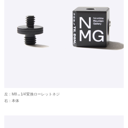
左：M8→1/4'変換ローレットネジ
右：本体