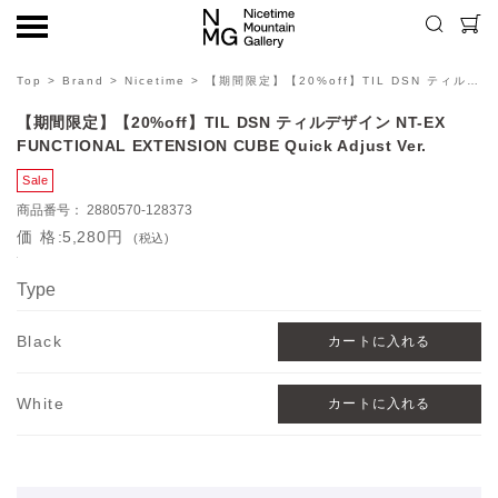
Top
>
Brand
>
Nicetime
> 【期間限定】【20%off】TIL DSN ティルデザイン NT-EX FUNCTIONAL EXTENSION CUBE Quick Adjust Ver.
【期間限定】【20%off】TIL DSN ティルデザイン NT-EX
FUNCTIONAL EXTENSION CUBE Quick Adjust Ver.
2880570-128373
価格
5,280円
(税込)
Type
Black
White