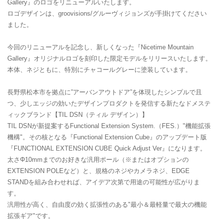
Gallery』のロゴをリニューアルいたします。
ロゴデザインは、groovisions/グルーヴィジョンズが手掛けてください
ました。
今回のリニューアルを記念し、新しくなった『Nicetime Mountain
Gallery』オリジナルロゴを刻印した限定モデルをリリースいたします。
本体、ネジともに、特別にチャコールグレーに塗装しています。
長野県松本市を拠点に”アーバンアウトドア”を体現したシンプルで且
つ、少しエッジの効いたデザインプロダクトを発信する新たなドメステ
ィックブランド【TIL DSN（ティル デザイン）】
TIL DSNが新提案するFunctional Extension System.（FES.）"機能拡張
機構"。その核となる『Functional Extension Cube』のアップデート版
『FUNCTIONAL EXTENSION CUBE Quick Adjust Ver』になります。
太さΦ10mmまでのお好きな汎用ポール（※またはオプションの
EXTENSION POLEなど）と、規格のネジやカメラネジ、EDGE
STANDを組み合わせれば、アイデア次第で用途の可能性が広がりま
す。
汎用性が高く、自由度の効く拡張性のある"最小＆最軽量で最大の機能
拡張ギア"です。