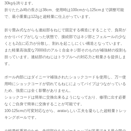
30kgを誇ります。
折りたたみ時の長さは38cm、使用時は100cmから125cmまで調整可能
で、最小重量は122gと超軽量に仕上がっています。
折り畳み式ながらも連結部をねじで固定する構造にすることで、負荷が
かかりパイプがしなった状態で、接続部ではネジ部とフェルールの少な
くとも2点に応力が分散し、割れを起こしにくい構造となっています。
また軽量高強度な7000径のアルミ合金ネジ部そのものが補強材の役割も
担っています。連結部のねじはトラブルへの対応力と軽量さを提供しま
す。
ポール内部にはダイニーマ補強されたショックコードを使用し、万一使
用時にショックコードが切れてもねじによってパイプはつながっている
ため、強度には全く影響がありません。
ショックコードは簡単に交換出来るようになっており、修理に出す必要
なくご自身で簡単に交換することが可能です。
100-125cmの可変対応ながら、arataらしい工夫を凝らした超軽量トレッ
キングポールです。
※軽量性重視のため、先端部分をラバーキャップが装着できる最小限の