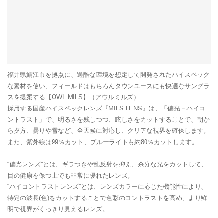
福井県鯖江市を拠点に、過酷な環境を想定して開発されたハイスペック
な素材を使い、フィールドはもちろんタウンユースにも快適なサングラ
スを提案する【OWL MILS】（アウルミルズ）
採用する国産ハイスペックレンズ『MILS LENS』は、「偏光＋ハイコ
ントラスト」で、明るさを残しつつ、眩しさをカットすることで、朝か
ら夕方、曇りや雪など、全天候に対応し、クリアな視界を確保します。
また、紫外線は99％カット、ブルーライトも約80％カットします。
“偏光レンズ”とは、ギラつきや乱反射を抑え、余分な光をカットして、
目の健康を保つ上でも非常に優れたレンズ。
“ハイコントラストレンズ”とは、レンズカラーに応じた機能性により、
特定の波長(色)をカットすることで色彩のコントラストを高め、より鮮
明で視界がくっきり見えるレンズ。