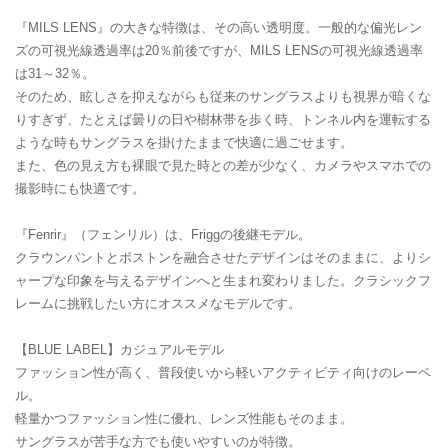
『MILS LENS』の大きな特徴は、その高い透明度。一般的な偏光レン
ズの可視光線透過率は20％前後ですが、MILS LENSの可視光線透過率
は31～32％。
そのため、眩しさを抑えながらも従来のサングラスよりも視界が暗くな
りすぎず、たとえば曇りの日や樹林帯を歩く時、トンネル内を運転する
ような時もサングラスを掛けたままで快適に過ごせます。
また、色の見え方も裸眼で見た時との差が少なく、カメラやスマホでの
撮影時にも快適です。
『Fenrir』（フェンリル）は、Friggの後継モデル。
クラウンパントとボストンを融合させたデザインはそのままに、よりシ
ャープな印象を与えるデザインへと生まれ変わりました。クラシックフ
レームに挑戦したい方にオススメなモデルです。
【BLUE LABEL】カジュアルモデル
ファッション性が高く、普段使いから軽いアクティビティ向けのレーベ
ル。
軽量かつファッション性に優れ、レンズ性能もそのまま。
サングラスが苦手な方でも使いやすいのが特徴。