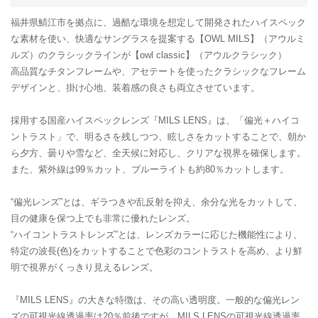
福井県鯖江市を拠点に、過酷な環境を想定して開発されたハイスペック
な素材を使い、快適なサングラスを提案する【OWL MILS】（アウルミ
ルズ）のクラシックラインが【owl classic】（アウルクラシック）
高品質なチタンフレームや、アセテートを使ったクラシックなフレーム
デザインと、掛け心地、装着感の良さも両立させています。
採用する国産ハイスペックレンズ『MILS LENS』は、「偏光＋ハイコ
ントラスト」で、明るさを残しつつ、眩しさをカットすることで、朝か
ら夕方、曇りや雪など、全天候に対応し、クリアな視界を確保します。
また、紫外線は99％カット、ブルーライトも約80％カットします。
“偏光レンズ”とは、ギラつきや乱反射を抑え、余分な光をカットして、
目の健康を保つ上でも非常に優れたレンズ。
“ハイコントラストレンズ”とは、レンズカラーに応じた機能性により、
特定の波長(色)をカットすることで色彩のコントラストを高め、より鮮
明で視界がくっきり見えるレンズ。
『MILS LENS』の大きな特徴は、その高い透明度。一般的な偏光レン
ズの可視光線透過率は20％前後ですが、MILS LENSの可視光線透過率