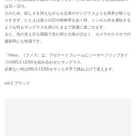
は31～32％。
そのため、眩しさを抑えながらも従来のサングラスよりも視界が暗くな
りすぎず、たとえば曇りの日や樹林帯を歩く時、トンネル内を運転する
ような時もサングラスを掛けたままで快適に過ごせます。
また、色の見え方も裸眼で見た時との差が少なく、カメラやスマホでの
撮影時にも快適です。
『Hnos』（フノス）は、アセテートフレームにシーザーフリップタイ
プのMILS LENSを組み合わせたサングラス。
必要ない時はMILS LENSをサッと片手で跳ね上げて使えます。
col.1 ブラック