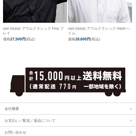
owl classic アウルクラシック Frey フ
owl classic アウルクラシック Heim ヘ
レイ
イム
価格
27,500円
(税込)
価格
28,600円
(税込)
会社概要
お支払い／配送／返品について
お問い合わせ