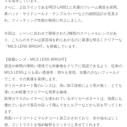
スを追求しています。
さらに、上位ラインであるRED LABELと共通のフレーム構造を採用。
鼻パッド・サイドシールド・テンプルラバーなどの細部設計が見直さ
れ、フィッティング性能が格段に向上しました。
今回は、シーンに合わせて開発された2種類のスペシャルレンズがあ
り、こちらのモデルは源流域を釣りあがるのに最適な明るくクリアーな
『MILS LENS BRIGHT』を搭載しています。
【搭載レンズ：MILS LENS BRIGHT】
源流や林間の薄暗い環境でも対象物をクリアに視認できるよう、従来の
MILS LENSよりも高い透過率：38％を実現。光量の少ないフィールド
でこそ、その真価を発揮します。
ポリカーボネート製のレンズは、高い加工技術により歪が無く、とても
薄いため軽量でクリアーな視界を確保。
防弾ガラスのレイヤーにも使われているポリカーボネートは、強度にも
優れているので落石や誤って飛んできたルアーなどから目を守ってくれ
ます。
両面ハードコートとマルチコート加工がされており、水や油をはじく
他、コントラストを強め輪郭をクッキリと見せてくれます。