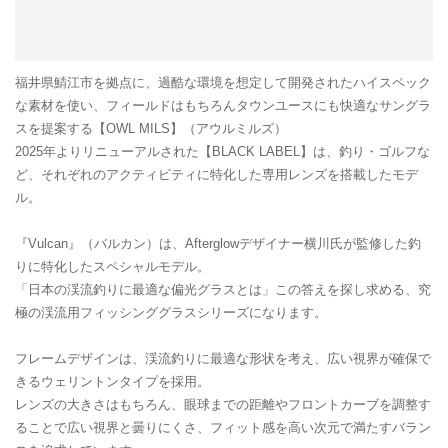
福井県鯖江市を拠点に、過酷な環境を想定して開発されたハイスペック
な素材を使い、フィールドはもちろんタウンユースにも快適なサングラ
スを提案する【OWL MILS】（アウルミルズ）
2025年よりリニューアルされた【BLACK LABEL】は、釣り・ゴルフな
ど、それぞれのアクティビティに特化した専用レンズを搭載したモデ
ル。
『Vulcan』（バルカン）は、Afterglowデザイナー横川氏が監修した釣
りに特化したスペシャルモデル。
「日本の渓流釣りに最適な偏光グラスとは」この答えを探し求める、究
極の渓流用フィッシンググラスシリーズになります。
フレームデザインは、渓流釣りに最適な形状を考え、広い視界が確保で
きるウェリントンタイプを採用。
レンズの大きさはもちろん、眼球までの距離やフロントカーブを調整す
ることで広い視界と曇りにくさ、フィット感を高い次元で満たすバラン