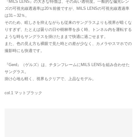
『MILS LENS』の大きな特徴は、その高い透明度。一般的な偏光レン
ズの可視光線透過率は20％前後ですが、MILS LENSの可視光線透過率
は31～32％。
そのため、眩しさを抑えながらも従来のサングラスよりも視界が暗くな
りすぎず、たとえば曇りの日や樹林帯を歩く時、トンネル内を運転する
ような時もサングラスを掛けたままで快適に過ごせます。
また、色の見え方も裸眼で見た時との差が少なく、カメラやスマホでの
撮影時にも快適です。
『Gerd』（ゲルズ）は、チタンフレームにMILS LENSを組み合わせた
サングラス。
掛け心地も軽く、視界もクリアで、上品なモデル。
col.1 マットブラック