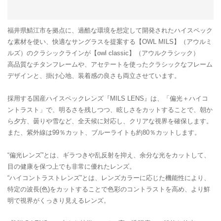
福井県鯖江市を拠点に、過酷な環境を想定して開発されたハイスペック
な素材を使い、快適なサングラスを提案する【OWL MILS】（アウルミ
ルズ）のクラシックラインが【owl classic】（アウルクラシック）
高品質なチタンフレームや、アセテートを使ったクラシックなフレーム
デザインと、掛け心地、装着感の良さも両立させています。
採用する国産ハイスペックレンズ『MILS LENS』は、「偏光＋ハイコ
ントラスト」で、明るさを残しつつ、眩しさをカットすることで、朝か
ら夕方、曇りや雪など、全天候に対応し、クリアな視界を確保します。
また、紫外線は99％カット、ブルーライトも約80％カットします。
“偏光レンズ”とは、ギラつきや乱反射を抑え、余分な光をカットして、
目の健康を保つ上でも非常に優れたレンズ。
“ハイコントラストレンズ”とは、レンズカラーに応じた機能性により、
特定の波長(色)をカットすることで色彩のコントラストを高め、より鮮
明で視界がくっきり見えるレンズ。