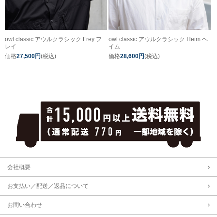
owl classic アウルクラシック Frey フ
owl classic アウルクラシック Heim ヘ
レイ
イム
価格
27,500円
(税込)
価格
28,600円
(税込)
会社概要
お支払い／配送／返品について
お問い合わせ