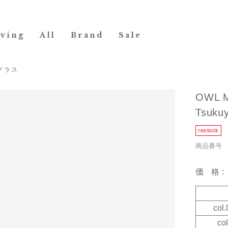
iving
All
Brand
Sale
グラス
OWL 
Tsuk
商品番号 29
価格
co
c