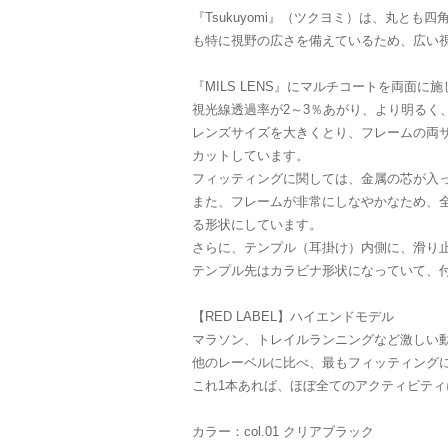
『Tsukuyomi』（ツクヨミ）は、丸とも四
も特に視野の広さを備えているため、広い
『MILS LENS』にマルチコートを両面
視光線透過率が2～3％あがり、より明るく
レンズサイズを大きくとり、フレームの両
カットしています。
フィッティングに関しては、金属の芯が入
また、フレームが非常にしなやかなため、
る形状にしています。
さらに、テンプル（耳掛け）内側に、滑り
テンプル先はカラビナ形状になっていて、
【RED LABEL】ハイエンドモデル
マラソン、トレイルランニングなど激しい
他のレーベルに比べ、最もフィッティング
これ1本あれば、ほぼ全てのアクティビティ
カラー：col.01 クリアブラック