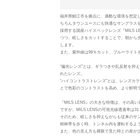
福井県鯖江市を拠点に、過酷な環境を想定
ちろんタウンユースにも快適なサングラスを提
採用する国産ハイスペックレンズ『MILS 
つつ、眩しさをカットすることで、朝から
します。
また、紫外線は99％カット、ブルーライト
“偏光レンズ”とは、ギラつきや乱反射を抑
れたレンズ。
“ハイコントラストレンズ”とは、レンズカ
とで色彩のコントラストを高め、より鮮明
『MILS LENS』の大きな特徴は、その
ですが、MILS LENSの可視光線透過率は31
そのため、眩しさを抑えながらも従来のサ
樹林帯を歩く時、トンネル内を運転するよ
また、色の見え方も裸眼で見た時との差が