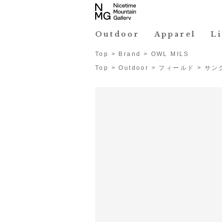
Outdoor
Apparel
L
Top
>
Brand
>
OWL MILS
Top
>
Outdoor
>
フィールド
>
サン