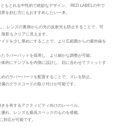
角ともとれる中性的で絶妙なデザイン。 RED LABELの中で
視界を好む方にもおすすめしたい一本。
に施し、レンズの裏側からの光の反射光も防止することで、可
、陰影もクリアに見えます。
サイドを少し厚めにすることで、より広範囲からの紫外線を
ったラバーパットを採用し、より細かな調整が可能。
全体的にテンプルを内側に設計し、顔に合わせてフィットす
止めのラバーパーツを配置することで、ズレを防止。
付属のグラスコードの取り付けが可能です。
動きを有するアクティビティ向けのレーベル。
に優れ、レンズも最高スペックのものを搭載。
に対応が可能です。