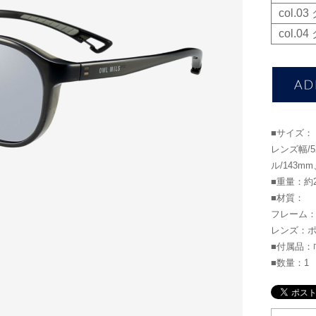
col.
col.
■サイズ：
レンズ幅/
ル/143m
■重量：約2
■材質：
フレーム：
レンズ：
■付属品：
■数量：1