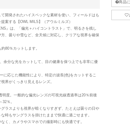
して開発されたハイスペックな素材を使い、フィールドはも
案する【OWL MILS】（アウルミルズ）
LENS』は、「偏光＋ハイコントラスト」で、明るさを残し
夕方、曇りや雪など、全天候に対応し、クリアな視界を確保
も約80％カットします。
え、余分な光をカットして、目の健康を保つ上でも非常に優
ラーに応じた機能性により、特定の波長(色)をカットするこ
で視界がくっきり見えるレンズ。
高い透明度。一般的な偏光レンズの可視光線透過率は20％前後
～32％。
ングラスよりも視界が暗くなりすぎず、たとえば曇りの日や
うな時もサングラスを掛けたままで快適に過ごせます。
少なく、カメラやスマホでの撮影時にも快適です。